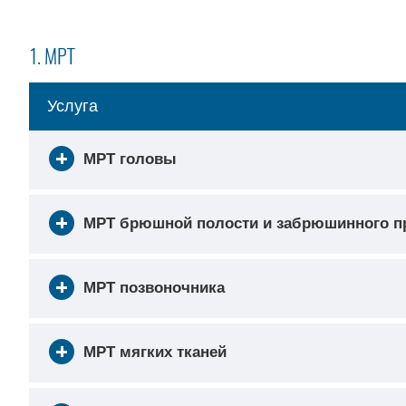
1. МРТ
Услуга
МРТ головы
МРТ брюшной полости и забрюшинного п
МРТ позвоночника
МРТ мягких тканей