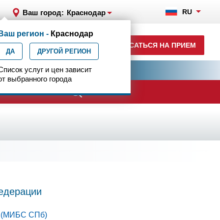
RU
Ваш город:
Краснодар
Ваш регион -
Краснодар
+7 (861) 200-83-22
ЗАПИСАТЬСЯ НА ПРИЕМ
ДА
ежедн. 8.00-00.00
ДРУГОЙ РЕГИОН
ия
Список услуг и цен зависит
Центр эпилептологии
от выбранного города
Федерации
 (МИБС СПб)