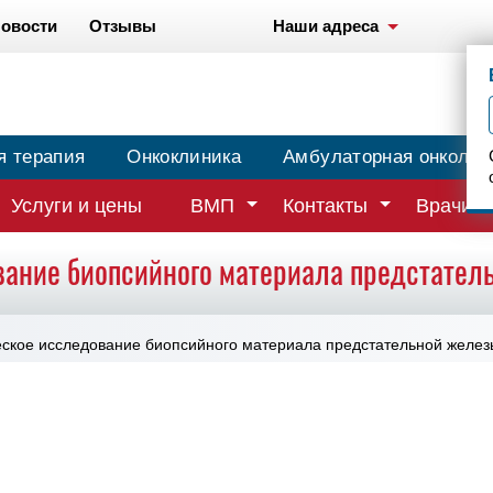
овости
Отзывы
Наши адреса
я терапия
Онкоклиника
Амбулаторная онколог
Услуги и цены
ВМП
Контакты
Врачи
вание биопсийного материала предстател
еское исследование биопсийного материала предстательной желез