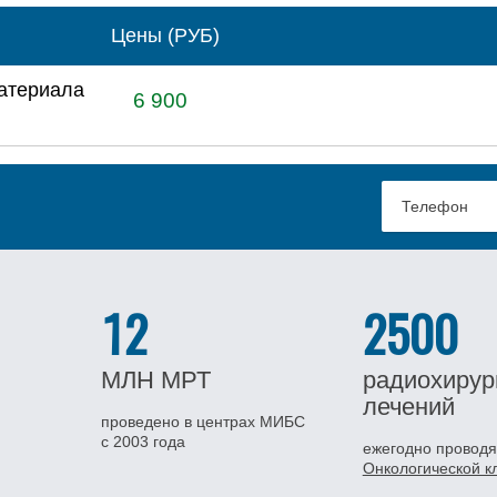
Цены (РУБ)
материала
6 900
12
2500
МЛН
МРТ
радиохирур
лечений
проведено в центрах МИБС
с 2003 года
ежегодно проводя
Онкологической 