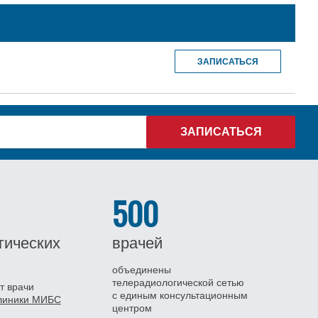
ЗАПИСАТЬСЯ
500
гических
врачей
объединены
телерадиологической сетью
т врачи
с единым консультационным
клиники МИБС
центром