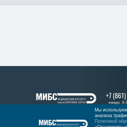
+7 (861
ежедн. 8.
Мы используем
анализа трафик
Политикой обр
Записатьс
Регион
Краснодар
«Ознакомлен и