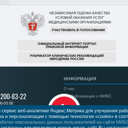
НЕЗАВИСИМАЯ ОЦЕНКА КАЧЕСТВА
УСЛОВИЙ ОКАЗАНИЯ УСЛУГ
МЕДИЦИНСКИМИ ОРГАНИЗАЦИЯМИ
УЧАСТВОВАТЬ В ГОЛОСОВАНИИ
ОФИЦИАЛЬНЫЙ ИНТЕРНЕТ-ПОРТАЛ
ПРАВОВОЙ ИНФОРМАЦИИ
РУБРИКАТОР КЛИНИЧЕСКИХ РЕКОМЕНДАЦИЙ
МИНЗДРАВА РОССИИ
ИНФОРМАЦИЯ
О нас
) 200-83-22
Информация о МИБС
00-00.00
Региональные центры
 сервис веб-аналитики Яндекс.Метрика для улучшения рабо
а и персонализации с помощью технологии «cookie» в соот
Вакансии
аботки персональных данных пользователей на сайте МИБ
Документы
я на прием
 согласен» или продолжая использовать сайт, Вы соглашае