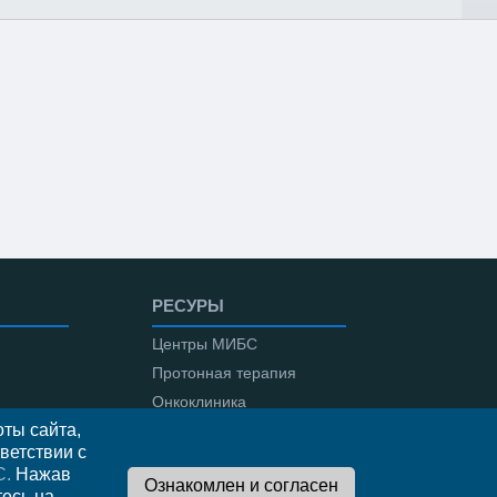
РЕСУРЫ
Центры МИБС
Протонная терапия
Онкоклиника
ты сайта,
Амбулаторная онкология
ветствии с
С.
Нажав
тесь на