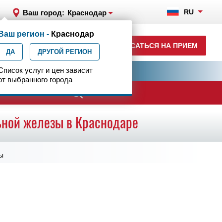
RU
Ваш город:
Краснодар
Ваш регион -
Краснодар
+7 (861) 200-83-22
ЗАПИСАТЬСЯ НА ПРИЕМ
ДА
ежедн. 8.00-00.00
ДРУГОЙ РЕГИОН
ия
Список услуг и цен зависит
Центр эпилептологии
от выбранного города
ьной железы в Краснодаре
ы