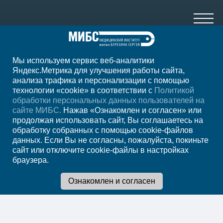
Мы используем сервис веб-аналитики
+7 (861) 200-83-22
Яндекс.Метрика для улучшения работы сайта,
анализа трафика и персонализации с помощью
ежедн. 8.00-00.00
технологии «cookie» в соответствии с
Политикой
обработки персональных данных пользователей на
Регион
Краснодар
сайте МИБС.
Нажав «Ознакомлен и согласен» или
продолжая использовать сайт, Вы соглашаетесь на
обработку собранных с помощью cookie-файлов
Записаться на
данных. Если Вы не согласны, пожалуйста, покиньте
сайт или отключите cookie-файлы в настройках
прием
браузера.
Мы в социальных сетях