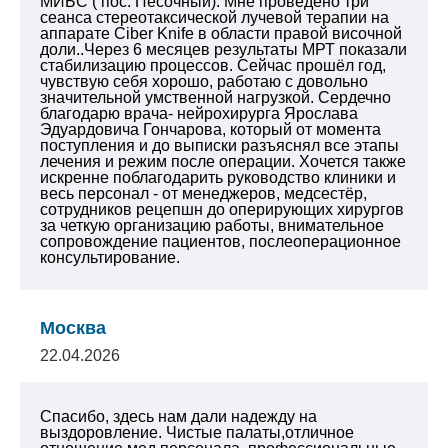
МИБС ( пос. Песочный). Мне проведено
три
сеанса стереотаксической лучевой терапии на
аппарате Ciber Knife в области правой височной
доли..Через 6 месяцев результаты МРТ показали
стабилизацию процессов. Сейчас прошёл год,
чувствую себя хорошо, работаю с довольно
значительной умственной нагрузкой.
Сердечно
благодарю врача- нейрохирурга Ярослава
Эдуардовича Гончарова, который от момента
поступления и до выписки разъяснял все этапы
лечения и режим после операции.
Хочется также
искренне поблагодарить руководство клиники и
весь персонал - от менеджеров, медсестёр,
сотрудников рецепшн до оперирующих хирургов
за четкую организацию работы, внимательное
сопровождение пациентов, послеоперационное
консультирование.
Москва
22.04.2026
Спасибо, здесь нам дали надежду на
выздоровление. Чистые палаты,отличное