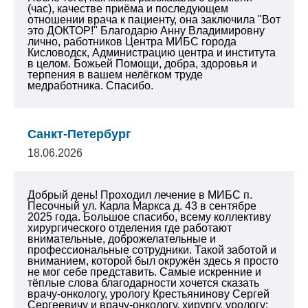
(час), качестве приёма и последующем
отношении врача к пациенту, она заключила "Вот
это ДОКТОР!" Благодарю Анну Владимировну
лично, работников Центра МИБС города
Кисловодск, Администрацию центра и института
в целом. Божьей Помощи, добра, здоровья и
терпения в вашем нелёгком труде
медработника. Спасибо.
Санкт-Петербург
18.06.2026
Добрый день! Проходил лечение в МИБС п.
Песочный ул. Карла Маркса д. 43 в сентябре
2025 года. Большое спасибо, всему коллективу
хирургического отделения где работают
внимательные, доброжелательные и
профессиональные сотрудники. Такой заботой и
вниманием, которой был окружён здесь я просто
не мог себе представить. Самые искренние и
тёплые слова благодарности хочется сказать
врачу-онкологу, урологу Крестьянинову Сергей
Сергеевичу и врачу-онкологу, хирургу, урологу: