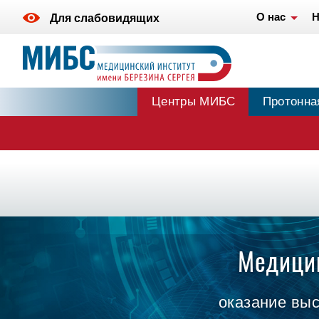
О нас
Н
Для слабовидящих
Центры МИБС
Протонна
Медицин
оказание вы