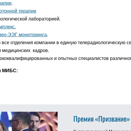
рапии
.
ротонной терапии
ологической лабораторией.
мплекс.
идео-ЭЭГ мониторинга
.
все отделения компании в единую телерадиологическую се
и медицинских кадров.
сококвалифицированных и опытных специалистов различно
и МИБС:
Премия «Призвание»