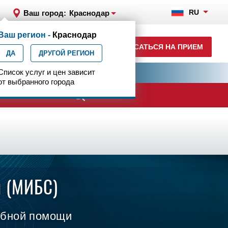
RU
Ваш город:
Краснодар
Ваш регион -
Краснодар
+7 (861) 200-83-22
ЗАПИСАТЬСЯ НА ПРИЕМ
ДА
ежедн. 8.00-00.00
ДРУГОЙ РЕГИОН
ия
Список услуг и цен зависит
Центр эпилептологии
от выбранного города
я (МИБС)
ебной помощи