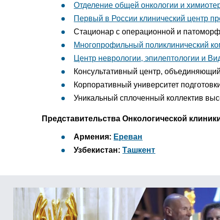
Отделение общей онкологии и химиоте
Первый в России клинический центр п
Стационар с операционной и патоморф
Многопрофильный поликлинический ко
Центр неврологии, эпилептологии и В
Консультативный центр, объединяющий 
Корпоративный университет подготовк
Уникальный сплоченный коллектив вы
Представительства Онкологической клиник
Армения:
Ереван
Узбекистан:
Ташкент