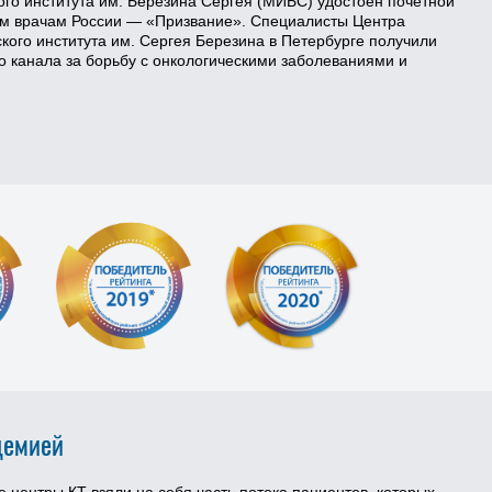
го института им. Березина Сергея (МИБС) удостоен почетной
м врачам России — «Призвание». Специалисты Центра
ого института им. Сергея Березина в Петербурге получили
 канала за борьбу с онкологическими заболеваниями и
демией
центры КТ взяли на себя часть потока пациентов, которых