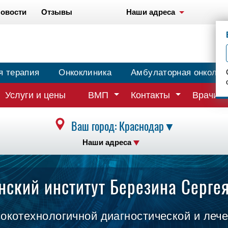
овости
Отзывы
Наши адреса
я терапия
Онкоклиника
Амбулаторная онколог
Услуги и цены
ВМП
Контакты
Врачи
Ваш город:
Краснодар
▼
Наши адреса
ский институт Березина Серге
сокотехнологичной диагностической и леч