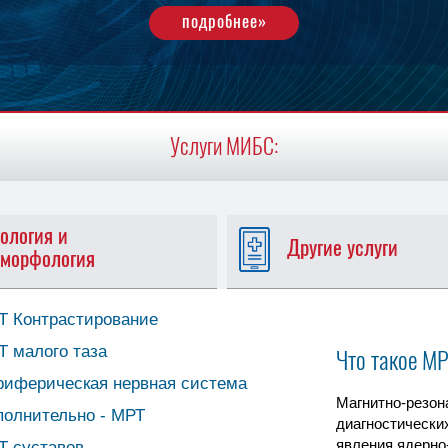
подробнее»
Услуги МИБС:
ология и
Другие услуги
оморфология
Т Контрастирование
Т малого таза
Что такое М
риферическая нервная система
Магнитно-резон
полнительно - МРТ
диагностически
явления ядерно-
Т суставов