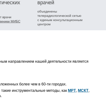
гических
врачей
объединены
телерадиологической сетью
т врачи
с единым консультационным
клиники МИБС
центром
овным направлением нашей деятельности является
оженных более чем в 60-ти городах.
 такие инструментальные методы, как
МРТ
,
МСКТ
,
.