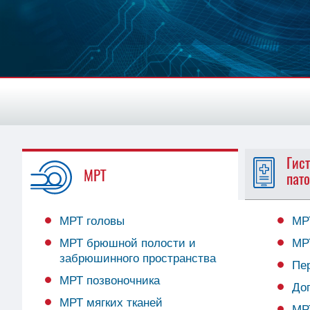
Гист
МРТ
пат
МРТ головы
МР
МРТ брюшной полости и
МР
забрюшинного пространства
Пе
МРТ позвоночника
До
МРТ мягких тканей
МР