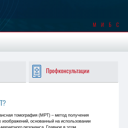
МИБС
Профконсультации
РТ?
ансная томография (МРТ) – метод получения
х изображений, основанный на использовании
магнитного резонанса. Главное в этом