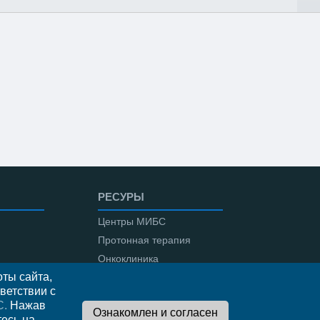
РЕСУРЫ
Центры МИБС
Протонная терапия
Онкоклиника
ты сайта,
Амбулаторная онкология
ветствии с
С.
Нажав
тесь на