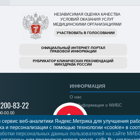
НЕЗАВИСИМАЯ ОЦЕНКА КАЧЕСТВА
УСЛОВИЙ ОКАЗАНИЯ УСЛУГ
МЕДИЦИНСКИМИ ОРГАНИЗАЦИЯМИ
УЧАСТВОВАТЬ В ГОЛОСОВАНИИ
ОФИЦИАЛЬНЫЙ ИНТЕРНЕТ-ПОРТАЛ
ПРАВОВОЙ ИНФОРМАЦИИ
РУБРИКАТОР КЛИНИЧЕСКИХ РЕКОМЕНДАЦИЙ
МИНЗДРАВА РОССИИ
ИНФОРМАЦИЯ
О нас
) 200-83-22
Информация о МИБС
00-00.00
Региональные центры
 сервис веб-аналитики Яндекс.Метрика для улучшения рабо
а и персонализации с помощью технологии «cookie» в соот
Вакансии
аботки персональных данных пользователей на сайте МИБ
Документы
я на прием
 согласен» или продолжая использовать сайт, Вы соглашае