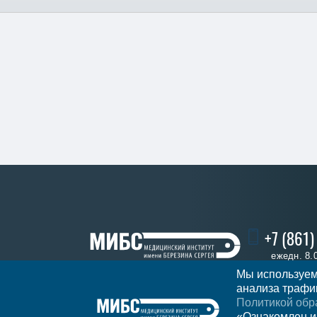
+7 (861
ежедн. 8.
Мы используем
анализа трафик
Политикой обр
Записатьс
Регион
Краснодар
«Ознакомлен и