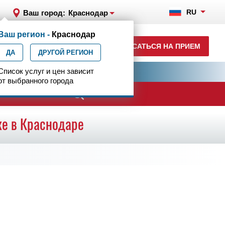
RU
Ваш город:
Краснодар
Ваш регион -
Краснодар
+7 (861) 200-83-22
ЗАПИСАТЬСЯ НА ПРИЕМ
ДА
ежедн. 8.00-00.00
ДРУГОЙ РЕГИОН
ия
Список услуг и цен зависит
Центр эпилептологии
от выбранного города
ке в Краснодаре