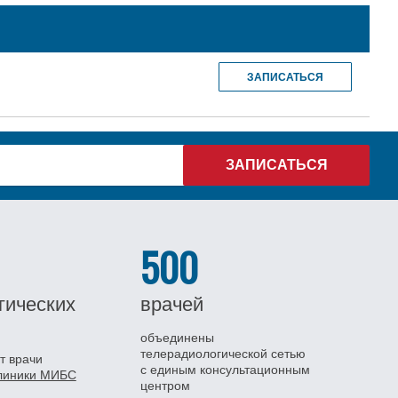
ЗАПИСАТЬСЯ
500
гических
врачей
объединены
телерадиологической сетью
т врачи
с единым консультационным
клиники МИБС
центром