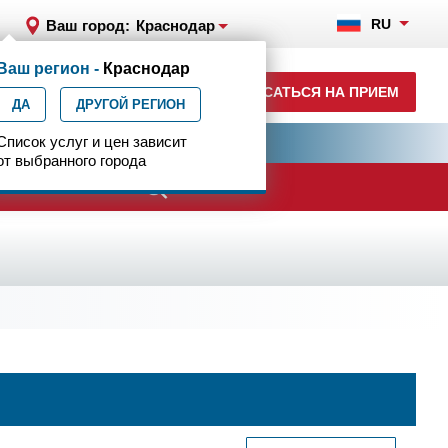
RU
Ваш город:
Краснодар
Ваш регион -
Краснодар
+7 (861) 200-83-22
ЗАПИСАТЬСЯ НА ПРИЕМ
ДА
ежедн. 8.00-00.00
ДРУГОЙ РЕГИОН
ия
Список услуг и цен зависит
Центр эпилептологии
от выбранного города