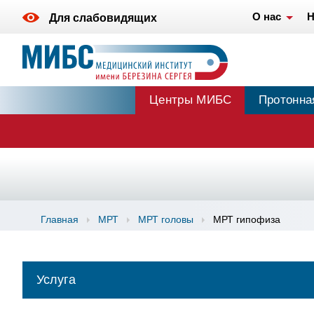
О нас
Н
Для слабовидящих
Центры МИБС
Протонна
Главная
МРТ
МРТ головы
МРТ гипофиза
Услуга