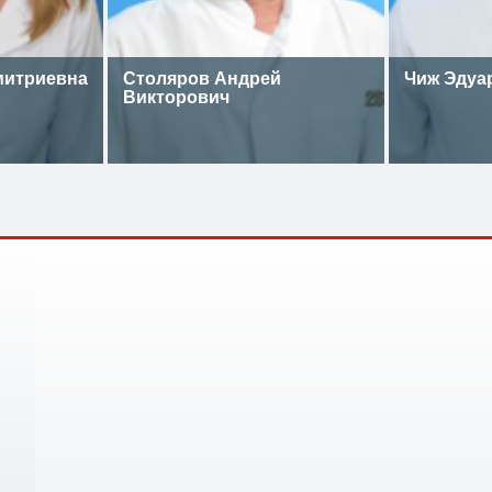
митриевна
Столяров Андрей
Чиж Эдуа
Викторович