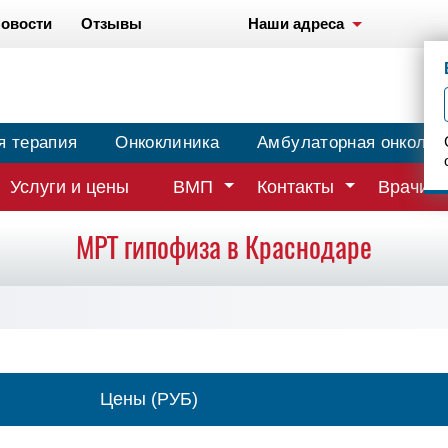
овости
Отзывы
Наши адреса
я терапия
Онкоклиника
Амбулаторная онколог
Услуги и цены
ВМП
Контакты
Врачи
МРТ гипофиза в Краснодаре
Цены (РУБ)