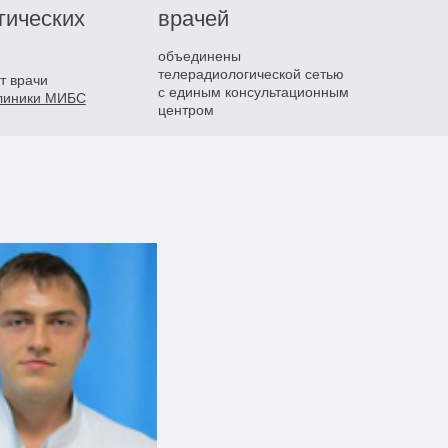
гических
врачей
объединены
телерадиологической сетью
т врачи
с единым консультационным
клиники МИБС
центром