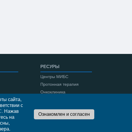
РЕСУРЫ
Центры МИБС
Протонная терапия
Онкоклиника
ты сайта,
Амбулаторная онкология
ветствии с
С.
Нажав
тесь на
сны,
во
зера.