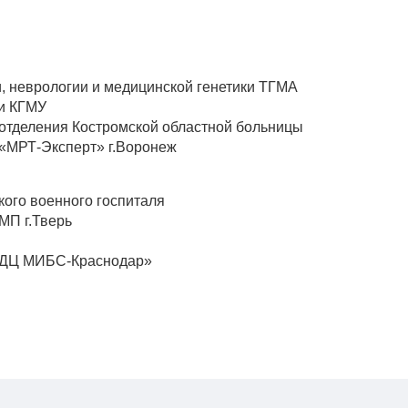
, неврологии и медицинской генетики ТГМА
ки КГМУ
 отделения Костромской областной больницы
 «МРТ-Эксперт» г.Воронеж
кого военного госпиталя
МП г.Тверь
«ЛДЦ МИБС-Краснодар»