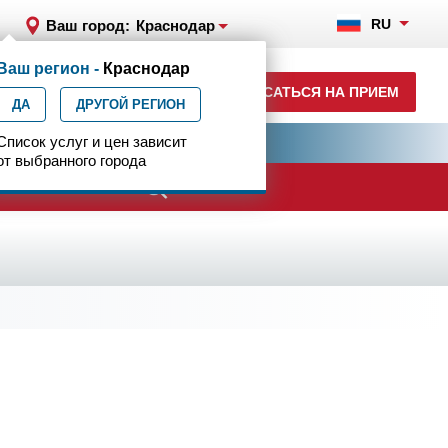
RU
Ваш город:
Краснодар
Ваш регион -
Краснодар
+7 (861) 200-83-22
ЗАПИСАТЬСЯ НА ПРИЕМ
ДА
ежедн. 8.00-00.00
ДРУГОЙ РЕГИОН
ия
Список услуг и цен зависит
Центр эпилептологии
от выбранного города