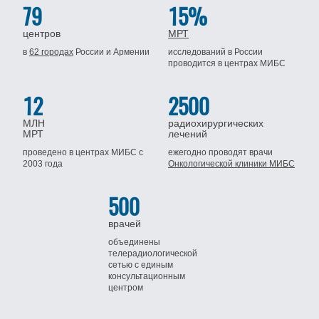
79
15%
центров
МРТ
в
62 городах
России
и Армении
исследований в России
проводится
в центрах МИБС
12
2500
МЛН
радиохирургических
МРТ
лечений
проведено в центрах МИБС
с
ежегодно проводят врачи
2003 года
Онкологической клиники МИБС
500
врачей
объединены
телерадиологической
сетью
с единым
консультационным
центром