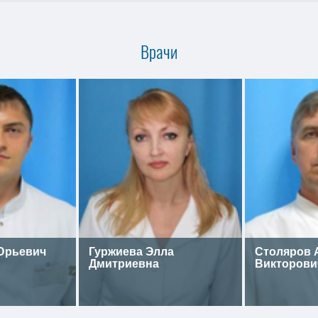
Врачи
Юрьевич
Гуржиева Элла
Столяров 
Дмитриевна
Викторови