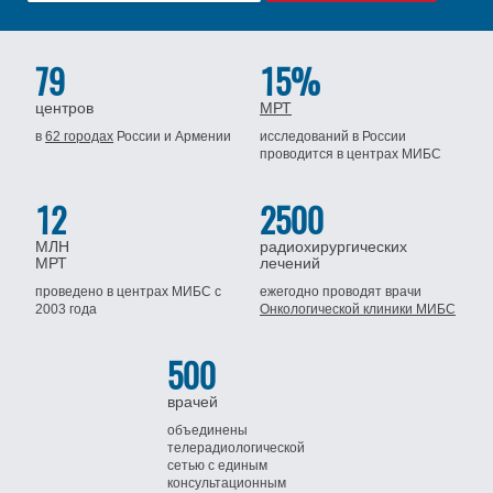
79
15%
центров
МРТ
в
62 городах
России
и Армении
исследований в России
проводится
в центрах МИБС
12
2500
МЛН
радиохирургических
МРТ
лечений
проведено в центрах МИБС
с
ежегодно проводят врачи
2003 года
Онкологической клиники МИБС
500
врачей
объединены
телерадиологической
сетью
с единым
консультационным