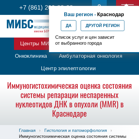
+7 (861) 200-83-22
Ваш регион -
Краснодар
ДА
ДРУГОЙ РЕГИОН
Список услуг и цен зависит
от выбранного города
Центры МИБС
Протонная терапия
Онкоклиника
Амбулаторная онкология
Центр эпилептологии
Иммуногистохимическая оценка состояния
системы репарации неспаренных
нуклеотидов ДНК в опухоли (MMR) в
Краснодаре
Главная
Гистология и патоморфология
Иммуногистохимическая оценка состояния системы