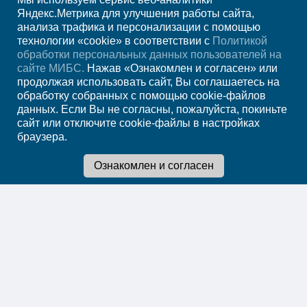
+7 (861) 200-83-22
Яндекс.Метрика для улучшения работы сайта,
анализа трафика и персонализации с помощью
ежедн. 8.00-00.00
технологии «cookie» в соответствии с
Политикой
обработки персональных данных пользователей на
Регион
Краснодар
сайте МИБС.
Нажав «Ознакомлен и согласен» или
продолжая использовать сайт, Вы соглашаетесь на
обработку собранных с помощью cookie-файлов
Записаться на
данных. Если Вы не согласны, пожалуйста, покиньте
сайт или отключите cookie-файлы в настройках
прием
браузера.
Мы в социальных сетях