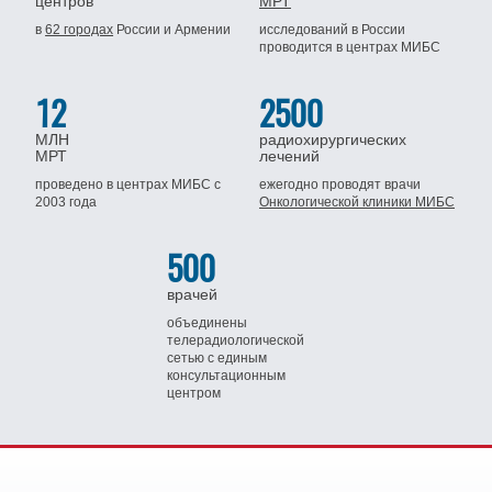
центров
МРТ
в
62 городах
России
и Армении
исследований в России
проводится
в центрах МИБС
12
2500
МЛН
радиохирургических
МРТ
лечений
проведено в центрах МИБС
с
ежегодно проводят врачи
2003 года
Онкологической клиники МИБС
500
врачей
объединены
телерадиологической
сетью
с единым
консультационным
центром