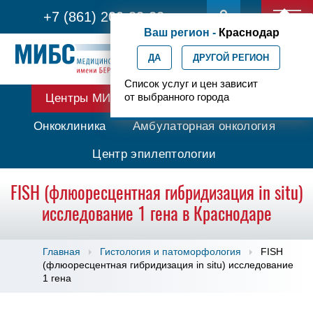
+7 (861) 200-83-22
Ваш регион -
Краснодар
ДА
ДРУГОЙ РЕГИОН
Список услуг и цен зависит
от выбранного города
Центры МИБС
Протонная терапия
Онкоклиника
Амбулаторная онкология
Центр эпилептологии
FISH (флюоресцентная гибридизация in situ)
исследование 1 гена в Краснодаре
Главная
Гистология и патоморфология
FISH
(флюоресцентная гибридизация in situ) исследование
1 гена