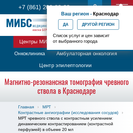
+7 (861) 200-83-22
Ваш регион -
Краснодар
ДА
ДРУГОЙ РЕГИОН
Список услуг и цен зависит
от выбранного города
Центры МИБС
Протонная терапия
Онкоклиника
Амбулаторная онкология
Центр эпилептологии
Магнитно-резонансная томография чревного
ствола в Краснодаре
Главная
МРТ
Контрастные ангиографии (исследования сосудов)
МРТ чревного ствола с контрастным усилением:
динамическим контрастированием (контрастной
перфузией) в объеме 20 мл