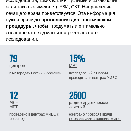
исследований, таких как МРТ (снимки и заключения,
если таковые имеются), УЗИ, СКТ. Направление
лечащего врача приветствуется. Эта информация
нужна врачу
до проведения диагностической
процедуры
, чтобы продумать и оптимально
спланировать ход магнитно-резонансного
исследования.
79
15%
центров
МРТ
в
62 городах
России
и Армении
исследований в России
проводится
в центрах МИБС
12
2500
МЛН
радиохирургических
МРТ
лечений
проведено в центрах МИБС
с
ежегодно проводят врачи
2003 года
Онкологической клиники МИБС