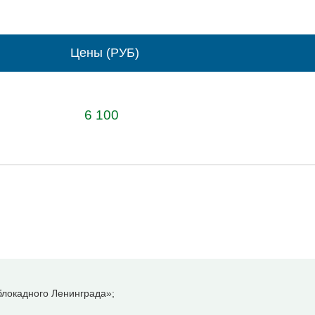
Цены (РУБ)
6 100
локадного Ленинграда»;