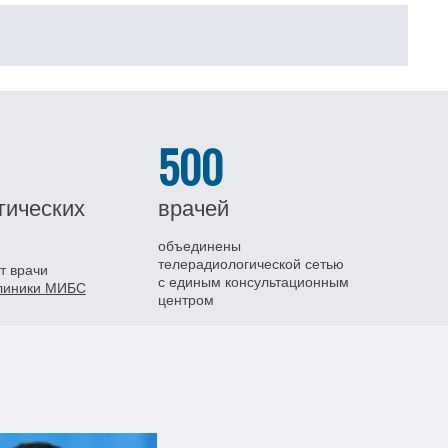
500
гических
врачей
объединены
телерадиологической сетью
т врачи
с единым консультационным
клиники МИБС
центром