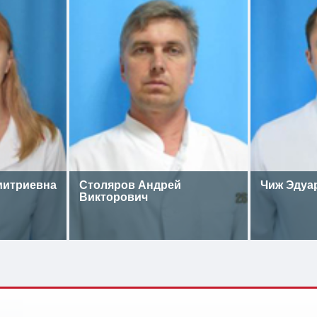
митриевна
Столяров Андрей
Чиж Эдуа
Викторович