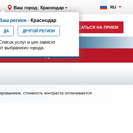
RU
Ваш город:
Краснодар
Ваш регион -
Краснодар
+7 (861) 200-83-22
ЗАПИСАТЬСЯ НА ПРИЕМ
ДА
ежедн. 8.00-00.00
ДРУГОЙ РЕГИОН
ия
Список услуг и цен зависит
Центр эпилептологии
от выбранного города
ированием, стоимость контраста оплачивается