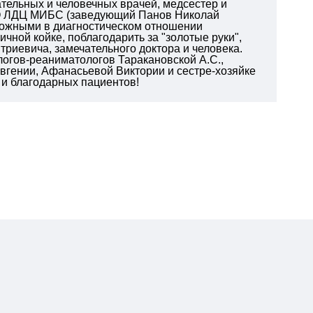
тельных и человечных врачей, медсестер и
ОО ЛДЦ МИБС (заведующий Панов Николай
ложными в диагностическом отношении
чной койке, поблагодарить за "золотые руки",
риевича, замечательного доктора и человека.
логов-реаниматологов Таракановской А.С.,
вгении, Афанасьевой Виктории и сестре-хозяйке
 и благодарных пациентов!