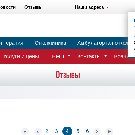
овости
Отзывы
Наши адреса
я терапия
Онкоклиника
Амбулаторная онколог
Услуги и цены
ВМП
Контакты
Врачи
Отзывы
2
3
4
5
6