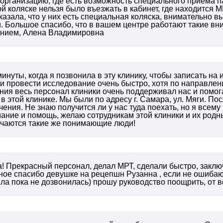
 организацию, где есть возможность специального приема п
 коляске нельзя было въезжать в кабинет, где находится М
казала, что у них есть специальная коляска, внимательно
.
Большое спасибо, что в вашем центре работают такие в
нием,
Алена Владимировна
инуты, когда я позвонила в эту клинику, чтобы записать на
и провести исследование очень быстро, хотя по направле
ия весь персонал клиники очень поддерживал нас и помога
 в этой клинике. Мы были по адресу г. Самара, ул. Мяги. По
чения. Не знаю получится ли у нас туда поехать, но я все
ание и помощь, желаю сотрудникам этой клиники и их родн
речаются такие же понимающие люди!
! Прекрасный персонал, делал МРТ, сделали быстро, заклю
ное спасибо девушке на рецепшн Рузанна , если не ошибаюс
ла пока не дозвонилась) прошу руководство поощрить, от в