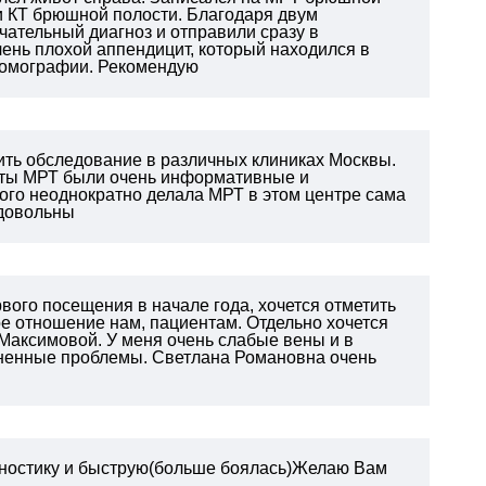
ли КТ брюшной полости. Благодаря двум
ательный диагноз и отправили сразу в
чень плохой аппендицит, который находился в
 томографии. Рекомендую
ить обследование в различных клиниках Москвы.
таты МРТ были очень информативные и
того неоднократно делала МРТ в этом центре сама
 довольны
рвого посещения в начале года, хочется отметить
е отношение нам, пациентам. Отдельно хочется
Максимовой. У меня очень слабые вены и в
зненные проблемы. Светлана Романовна очень
агностику и быструю(больше боялась)Желаю Вам