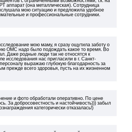
ациентов с ограниченными возможностями, т.к. на
РТ аппарат (она металлическая). Сотрудница
 выслушала мою ситуацию и предложила удобное
нимательные и профессиональные сотрудники.
 исследование мою маму, я сразу ощутила заботу о
нию ОМС надо было подождать какое то время. Во
л. Даже родные люди так не относятся к
сле исследования нас пригласили в г. Санкт-
му персоналу выражаю глубокую благодарность за
ым прежде всего здоровья, пусть на их жизненном
чение и фото обработали оперативно. По цене
ь. За добросовестность и настойчивость))) забыл
ознаграждения категорически отказалась!)