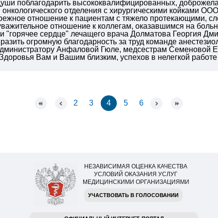
 души поблагодарить высококвалифицированных, доброжела
 онкологического отделения с хирургическими койками О
ережное отношение к пациентам с тяжело протекающими, с
важительное отношение к коллегам, оказавшимся на больни
 "горячее сердце" лечащего врача Долматова Георгия Дмит
разить огромную благодарность за труд команде анестезио
 администратору Анфаловой Гюле, медсестрам Семеновой Е
Здоровья Вам и Вашим близким, успехов в нелегкой работе
2
3
4
5
6
НЕЗАВИСИМАЯ ОЦЕНКА КАЧЕСТВА
УСЛОВИЙ ОКАЗАНИЯ УСЛУГ
МЕДИЦИНСКИМИ ОРГАНИЗАЦИЯМИ
УЧАСТВОВАТЬ В ГОЛОСОВАНИИ