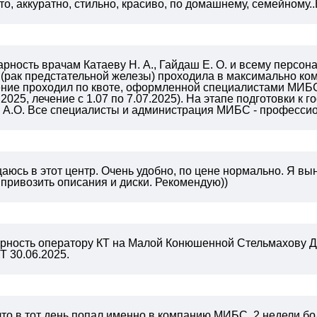
о, аккуратно, стильно, красиво, по домашнему, семейному..Вы
ность врачам Катаеву Н. А., Гайдаш Е. О. и всему персон
 (рак предстательной железы) проходила в максимально к
чение проходил по квоте, оформленной специалистами МИБС
2025, лечение с 1.07 по 7.07.2025). На этапе подготовки к
у А.О. Все специалисты и администрация МИБС - професси
юсь в этот центр. Очень удобно, по цене нормально. Я вын
 привозить описания и диски. Рекомендую))
рность оператору КТ на Малой Конюшенной Стельмахову Д
Т 30.06.2025.
что в тот день попал именно в компанию МИБС, 2 недели 