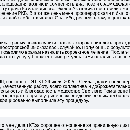
исследования возникли сомнения в диагнозе и сразу сдела
ыту врача Камалетдинова Эмиля Азатовича поставили оконч
деление РКБ. В этот же день меня прооперировали и был о
 и слабо себя проявлял. Спасибо, респект врачу и центру
чила травму позвоночника, после которой пришлось проход
иноостровской 39 оказалась случайно. Полученные резуль
 позволило врачам назначить корректное лечение. После э
ла его супругу. Полученными результатами остались очень
Ц повторно ПЭТ КТ 24 июля 2025 г. Сейчас, как и после пе
 качественную работу всего коллектива и доброжелательно
тельность и благодарность медсестре Светлане Романовне 
 неоднократно при внутривенном введении возникали боле
лифицированно выполнила эту процедуру.
кто мне делал КТ,за хорошее отношение,за правильную ди
жайте делать свою работу так же отлично.