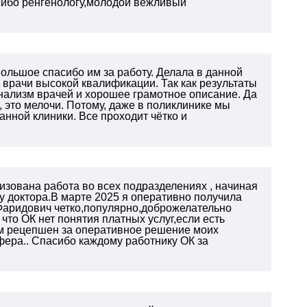
сибо ренгенологу,молодой вежливый
ольшое спасибо им за работу. Делала в данной
 врачи высокой квалификации. Так как результаты
нализм врачей и хорошее грамотное описание. Да
 это мелочи. Потому, даже в поликлинике мы
нной клиники. Все проходит чётко и
изована работа во всех подразделениях , начиная
у доктора.В марте 2025 я оперативно получила
Фаридович четко,популярно,доброжелательно
что ОК нет понятия платных услуг,если есть
м рецепшен за оперативное
решение моих
фера.. Спасибо каждому работнику ОК
за