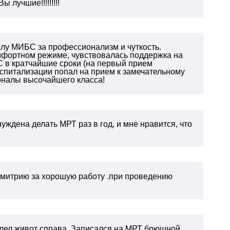
 лучшие!!!!!!!!!
алу МИБС за профессионализм и чуткость.
омфортном режиме, чувствовалась поддержка на
 в кратчайшие сроки (на первый прием
 госпитализации попал на прием к замечательному
оналы высочайшего класса!
уждена делать МРТ раз в год, и мне нравится, что
митрию за хорошую работу .при проведению
болел живот справа. Записался на МРТ брюшной