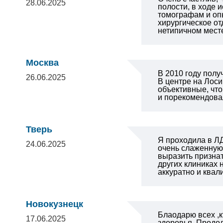
28.06.2025
полости, в ходе 
томографам и оп
хирургическое от
нетипичном месте
Москва
В 2010 году полу
26.06.2025
В центре на Лос
объективные, что
и порекомендова
Тверь
Я проходила в ЛД
24.06.2025
очень слаженную,
выразить призна
других клиниках
аккуратно и ква
Новокузнецк
Блаодарю всех ,
17.06.2025
здоровья .Продол