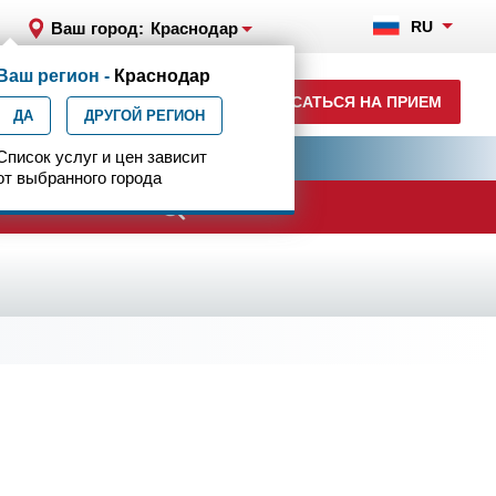
RU
Ваш город:
Краснодар
Ваш регион -
Краснодар
+7 (861) 200-83-22
ЗАПИСАТЬСЯ НА ПРИЕМ
ДА
ежедн. 8.00-00.00
ДРУГОЙ РЕГИОН
ия
Список услуг и цен зависит
Центр эпилептологии
от выбранного города