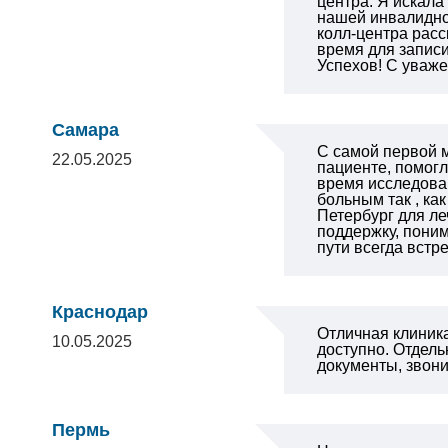
центра. Я искала
нашей инвалидной
колл-центра расс
время для записи
Успехов!
С уваже
Самара
С самой первой м
22.05.2025
пациенте, помогл
время исследован
больным так , как
Петербург для ле
поддержку, поним
пути всегда вст
Краснодар
Отличная клиника
10.05.2025
доступно.
Отдель
документы, звони
Пермь