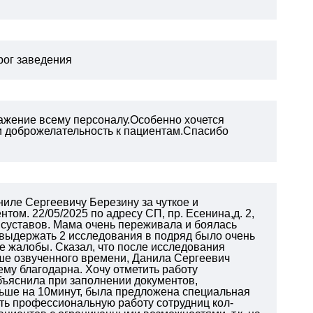
орог заведения
ажение всему персоналу.Особенно хочется
 и доброжелательность к пациентам.Спасибо
иле Сергеевичу Березину за чуткое и
ом. 22/05/2025 по адресу СП, пр. Есенина,д. 2,
 суставов. Мама очень переживала и боялась
. выдержать 2 исследования в подряд было очень
е жалобы. Сказал, что после исследования
ьше озвученного времени, Данила Сергеевич
 ему благодарна.
Хочу отметить работу
бъяснила при заполнении документов,
ньше на 10минут, была предложена специальная
ить профессиональную работу сотрудниц кол-