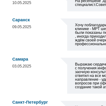
На ресепшене ,а
10.05.2025
специалист.Сове
Саранск
Хочу поблагодари
09.05.2025
клинике - МРТ ше
были показаны пе
, иногда приходи
ждём своей очере
профессионально.
Самара
Выражаю сердеч
03.05.2025
с получения
инфо
заочную консульт
ответил на все 
направление - уд
вопросов при оф
создание такой 
Санкт-Петербург