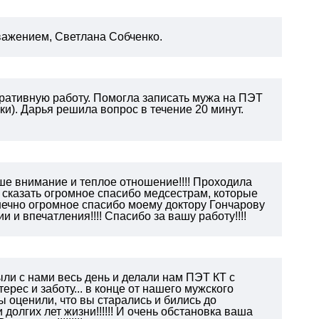
ажением, Светлана Собченко.
ративную работу.
Помогла записать мужа на ПЭТ
и). Дарья решила вопрос в течение 20 минут.
аше внимание и теплое отношение!!!! Проходила
у сказать огромное спасибо медсестрам, которые
конечно огромное спасибо моему доктору Гончарову
 и впечатления!!!! Спасибо за вашу работу!!!!
ли с нами весь день и делали нам ПЭТ КТ с
рес и заботу... в конце от нашего мужского
ы оценили, что вы старались и бились до
долгих лет жизни!!!!!! И очень обстановка ваша