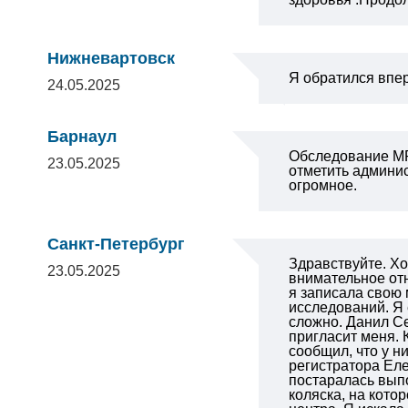
Нижневартовск
Я обратился впер
24.05.2025
Барнаул
Обследование МР
23.05.2025
отметить админис
огромное.
Санкт-Петербург
Здравствуйте. Хо
23.05.2025
внимательное отн
я записала свою 
исследований. Я 
сложно.
Данил Се
пригласит меня. 
сообщил, что у н
регистратора Еле
постаралась вып
коляска, на кото