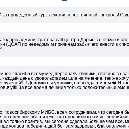
за проведенный курс лечения и постоянный контроль!
С ув
агодарю администратора call центра Дарью за четкую и опе
оки (ЦОАП по неведомым причинам забыл его внести в списк
е)
омное спасибо всему мед персоналу клиники, спасибо за в
 каждый день с удовольствием шла на лечение, так же хоч
е лучевой!!!!! Девочки вы умнички, на всегда в моем ❤️ И 
вичу!!!! За все время лечения только положительные эмоции
о Новосибирскому МИБС, всем сотрудникам, что сегодня бы
 на внешние обстоятельства проявили к нам искренний инте
шал только позитив, вы сегодня сделали больше чем всё, м
онце концов победили..дай бог вам здоровья, благополучия и 