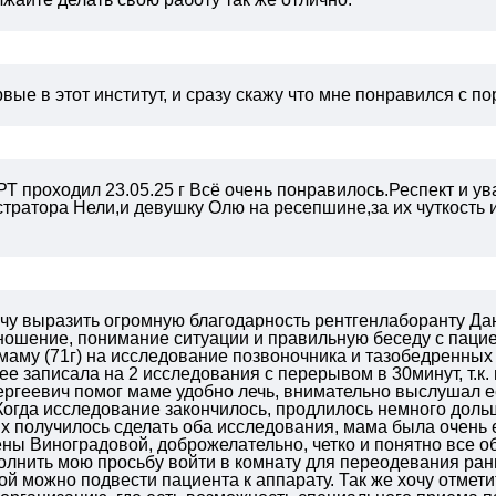
вые в этот институт, и сразу скажу что мне понравился с п
Т проходил 23.05.25 г
Всё очень понравилось.Респект и ув
тратора Нели,и девушку Олю на ресепшине,за их чуткость
чу выразить огромную благодарность рентгенлаборанту Дан
ошение, понимание ситуации и правильную беседу с пациент
маму (71г) на исследование позвоночника и тазобедренных
ее записала на 2 исследования с перерывом в 30минут, т.к
ргеевич помог маме удобно лечь, внимательно выслушал е
Когда исследование закончилось, продлилось немного дол
их получилось сделать оба исследования, мама была очень
ны Виноградовой, доброжелательно, четко и понятно все о
олнить мою просьбу войти в комнату для переодевания ра
рой можно подвести пациента к аппарату.
Так же хочу отмет