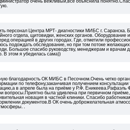
дминистратор очень вежливый,все объяснила понятно.Спа
тую.
ть персонал Центра МРТ- диагностики МИБС г. Саранска. Б
йного отдела, щитовидки, женских органов. Оборудование и
ред операцией в других городах. Где, отметили профессио
лось подождать обследование, но при том потоке желающих,
ди. Большое спасибо руководству, менеджерам и врачам да
 В этом я убедилась сама))
ную благодарность ОК МИБС
в Песочном.Очень четко орган
рмации по телефону,заканчивая получением консультации 
ацию,а в апреле была на приёме у
Р.Ф. Еникеева.Рафаэль 
мои вопросы.Приятно была удивлена при
первичном приёме, 
ивительная новация в частной клиники.
Спасибо работника
ормлении документов.В ОК очень доброжелательная
атмос
атмосферы.
.