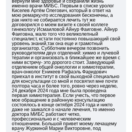
вернули мне здоровье и сохранили жизнь
именно врачи МИБС. Первым в списке уролог
Киселев Артём Олегович, который в ответ на
мою ремарку,что исследования бесконечны, а
рак никто не собирается лечить тут же
договорился о моем визите к своей коллеге
гинекологу Исмаиловой Айнур Фаиговне. Айнур
Фаиговна, мало того что великолепный
специалист, кстати постоянно повышающий свой
уровень знаний,так она еще и грамотный
организатор. Субботним вечером позвонить
руководителям двух отделений: химио и лучевой
терапии и организовать в ближайшее же время с
ними встречу- это дорогого стоит. Заведующий
отделением общей онкологии и химиотерапии,
врач-онколог Еникеев Рафаэль Фаридович
приехал в институт в свой выходной специально
для консультации со мной и посвятил мне почти
полтора часа и более того, ровно через неделю,
24 декабря 2024 года мне была проведена
первая химиотерапия. Если учесть, что первое
мое обращение в районную консультацию
состоялось в конце октября 2024 года и никто
даже не заикался о начале лечения, то именно
доктора МИБС работают четко,
профессионально и с человеческим
отношением. Большой привет моему лечащему
врачу Журкиной Марии Викторовне, под