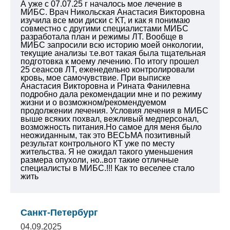
А уже с 07.07.25 г началось мое лечение в
МИБС. Врач Никольская Анастасия Викторовна
изучила все мои диски с КТ, и как я понимаю
совместно с другими специалистами МИБС
разработала план и режимы ЛТ. Вообще в
МИБС запросили всю историю моей онкологии,
текущие анализы т.е.вот такая была тщательная
подготовка к моему лечению. По итогу прошел
25 сеансов ЛТ, еженедельно контролировали
кровь, мое самочувствие. При выписке
Анастасия Викторовна и Рината Фанилевна
подробно дала рекомендации мне и по режиму
жизни и о возможном/рекомендуемом
продолжении лечения. Условия лечения в МИБС
выше всяких похвал, вежливый медперсонал,
возможность питания.Но самое для меня было
неожиданным, так это ВЕСЬМА позитивный
результат контрольного КТ уже по месту
жительства. Я не ожидал такого уменьшения
размера опухоли, но..вот такие отличные
специалисты в МИБС.!!! Как то веселее стало
жить
Санкт-Петербург
04.09.2025