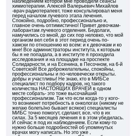
наблюдением которой мне проводили сеансы
химиотерапии. Алексей Валерьевич Михайлов
-врач радиотерапевт, тоже консультировал меня
перед началом лучевого этапа лечения.
Спокойно, подробно, профессионально и,
главное очень оптимистично! Привет девочкам-
лаборантам лучевого отделения. Бедолаги,
намучились со мной, до сих пор неловко, что мой
организм вел себя в этот период очень по-
хамски по отношению ко всем: и к девочкам и ко
мне! Все администраторы института, к которым
бы я не попадала, а в институте я проходила
исследования и на площадке на проспекте
Солидарности, и на Есенина, в Песочном, на 6-й
Советской! Все доброжелательны, спокойны,
профессиональны и по-человечески открыты.
добры и участливы! Не знаю, кто в МИБСе
специалист по подбору кадров, но такого
количества НАСТОЯЩИХ ВРАЧЕЙ в одном
месте собрать- это тоже высочайший
профессионализм. Так что если когда-то у кого-
то возникнет потребность в онкологах (никому не
желаю болеть!но бывает всякое) специалисты
МИБС точно помогут, сделают, все, что в их
силах. За 5 месяцев лечения я в этом убедилась.
И сейчас я под их наблюдением. Если кому-то
нужно больше подробностей об упомянутых
врачах могу написать. Но это уже ,