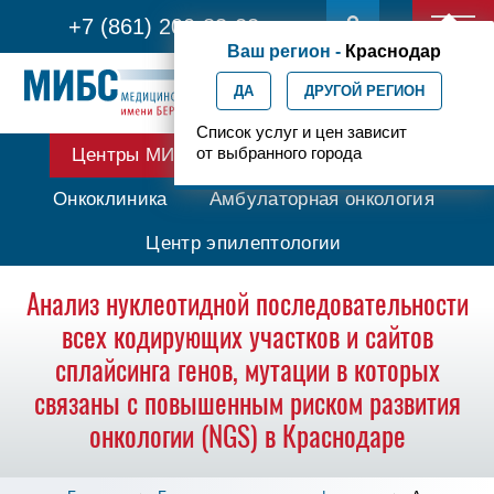
+7 (861) 200-83-22
Ваш регион -
Краснодар
ДА
ДРУГОЙ РЕГИОН
Список услуг и цен зависит
от выбранного города
Центры МИБС
Протонная терапия
Онкоклиника
Амбулаторная онкология
Центр эпилептологии
Анализ нуклеотидной последовательности
всех кодирующих участков и сайтов
сплайсинга генов, мутации в которых
связаны с повышенным риском развития
онкологии (NGS) в Краснодаре