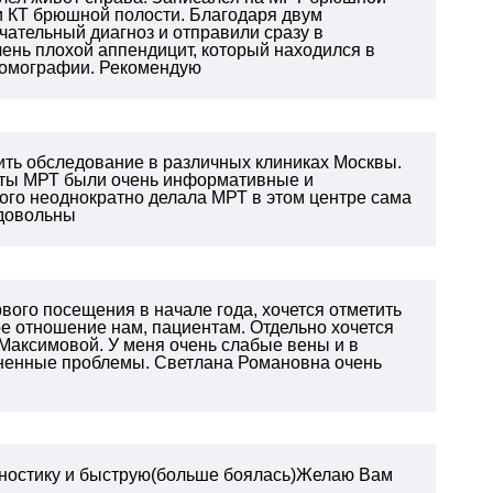
ли КТ брюшной полости. Благодаря двум
ательный диагноз и отправили сразу в
чень плохой аппендицит, который находился в
 томографии. Рекомендую
ить обследование в различных клиниках Москвы.
таты МРТ были очень информативные и
того неоднократно делала МРТ в этом центре сама
 довольны
рвого посещения в начале года, хочется отметить
е отношение нам, пациентам. Отдельно хочется
Максимовой. У меня очень слабые вены и в
зненные проблемы. Светлана Романовна очень
агностику и быструю(больше боялась)Желаю Вам