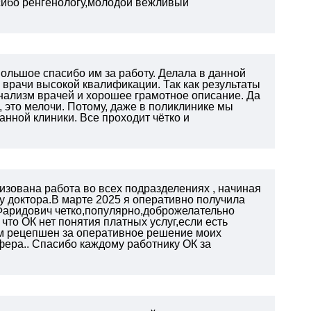
сибо ренгенологу,молодой вежливый
ольшое спасибо им за работу. Делала в данной
 врачи высокой квалификации. Так как результаты
нализм врачей и хорошее грамотное описание. Да
 это мелочи. Потому, даже в поликлинике мы
нной клиники. Все проходит чётко и
изована работа во всех подразделениях , начиная
у доктора.В марте 2025 я оперативно получила
Фаридович четко,популярно,доброжелательно
что ОК нет понятия платных услуг,если есть
м рецепшен за оперативное
решение моих
фера.. Спасибо каждому работнику ОК
за