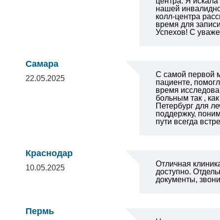
центра. Я искала
нашей инвалидной
колл-центра расс
время для записи
Успехов!
С уваже
Самара
С самой первой м
22.05.2025
пациенте, помогл
время исследован
больным так , как
Петербург для ле
поддержку, поним
пути всегда вст
Краснодар
Отличная клиника
10.05.2025
доступно.
Отдель
документы, звони
Пермь