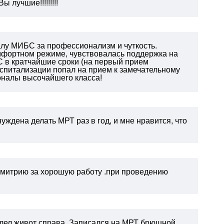
 лучшие!!!!!!!!!
алу МИБС за профессионализм и чуткость.
омфортном режиме, чувствовалась поддержка на
 в кратчайшие сроки (на первый прием
 госпитализации попал на прием к замечательному
оналы высочайшего класса!
уждена делать МРТ раз в год, и мне нравится, что
митрию за хорошую работу .при проведению
болел живот справа. Записался на МРТ брюшной