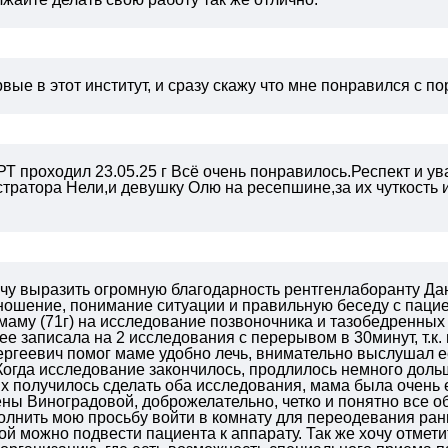
вые в этот институт, и сразу скажу что мне понравился с п
Т проходил 23.05.25 г
Всё очень понравилось.Респект и ув
тратора Нели,и девушку Олю на ресепшине,за их чуткость
чу выразить огромную благодарность рентгенлаборанту Дан
ошение, понимание ситуации и правильную беседу с пациент
маму (71г) на исследование позвоночника и тазобедренных
ее записала на 2 исследования с перерывом в 30минут, т.к
ргеевич помог маме удобно лечь, внимательно выслушал е
Когда исследование закончилось, продлилось немного дол
их получилось сделать оба исследования, мама была очень
ны Виноградовой, доброжелательно, четко и понятно все о
олнить мою просьбу войти в комнату для переодевания ра
рой можно подвести пациента к аппарату.
Так же хочу отмет