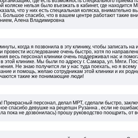
 организацию, где есть возможность специального приема п
 коляске нельзя было въезжать в кабинет, где находится М
казала, что у них есть специальная коляска, внимательно
.
Большое спасибо, что в вашем центре работают такие в
нием,
Алена Владимировна
инуты, когда я позвонила в эту клинику, чтобы записать на
и провести исследование очень быстро, хотя по направле
ия весь персонал клиники очень поддерживал нас и помога
 в этой клинике. Мы были по адресу г. Самара, ул. Мяги. По
чения. Не знаю получится ли у нас туда поехать, но я все
ание и помощь, желаю сотрудникам этой клиники и их родн
речаются такие же понимающие люди!
! Прекрасный персонал, делал МРТ, сделали быстро, заклю
ное спасибо девушке на рецепшн Рузанна , если не ошибаюс
ла пока не дозвонилась) прошу руководство поощрить, от в