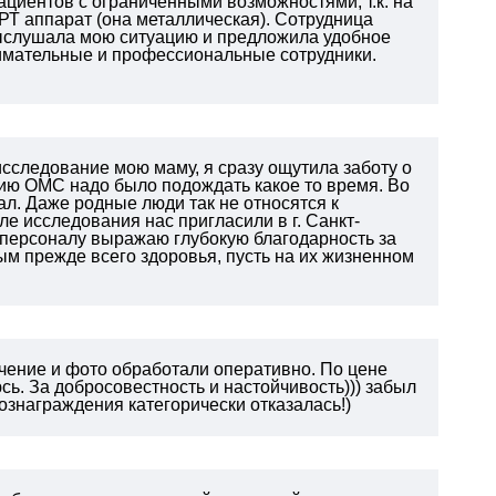
ациентов с ограниченными возможностями, т.к. на
РТ аппарат (она металлическая). Сотрудница
 выслушала мою ситуацию и предложила удобное
нимательные и профессиональные сотрудники.
 исследование мою маму, я сразу ощутила заботу о
нию ОМС надо было подождать какое то время. Во
л. Даже родные люди так не относятся к
сле исследования нас пригласили в г. Санкт-
му персоналу выражаю глубокую благодарность за
ым прежде всего здоровья, пусть на их жизненном
чение и фото обработали оперативно. По цене
ь. За добросовестность и настойчивость))) забыл
ознаграждения категорически отказалась!)