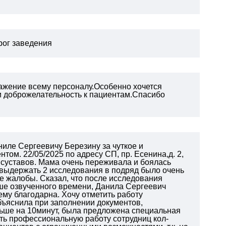
орог заведения
ажение всему персоналу.Особенно хочется
 и доброжелательность к пациентам.Спасибо
иле Сергеевичу Березину за чуткое и
ом. 22/05/2025 по адресу СП, пр. Есенина,д. 2,
 суставов. Мама очень переживала и боялась
. выдержать 2 исследования в подряд было очень
е жалобы. Сказал, что после исследования
ьше озвученного времени, Данила Сергеевич
 ему благодарна.
Хочу отметить работу
бъяснила при заполнении документов,
ньше на 10минут, была предложена специальная
ить профессиональную работу сотрудниц кол-