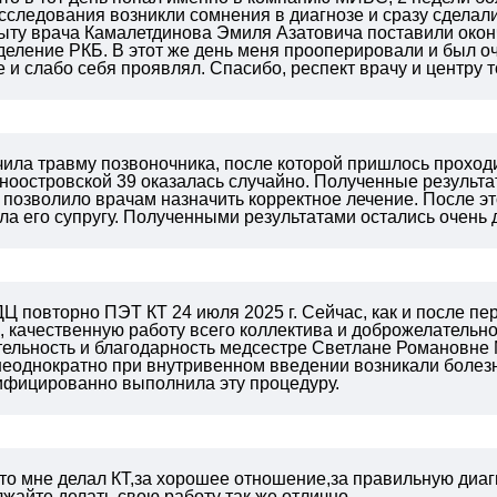
исследования возникли сомнения в диагнозе и сразу сдела
ыту врача Камалетдинова Эмиля Азатовича поставили оконч
деление РКБ. В этот же день меня прооперировали и был о
 и слабо себя проявлял. Спасибо, респект врачу и центру
чила травму позвоночника, после которой пришлось проход
иноостровской 39 оказалась случайно. Полученные резуль
 позволило врачам назначить корректное лечение. После э
ла его супругу. Полученными результатами остались очень
Ц повторно ПЭТ КТ 24 июля 2025 г. Сейчас, как и после пе
 качественную работу всего коллектива и доброжелательно
тельность и благодарность медсестре Светлане Романовне 
 неоднократно при внутривенном введении возникали боле
лифицированно выполнила эту процедуру.
кто мне делал КТ,за хорошее отношение,за правильную ди
жайте делать свою работу так же отлично.