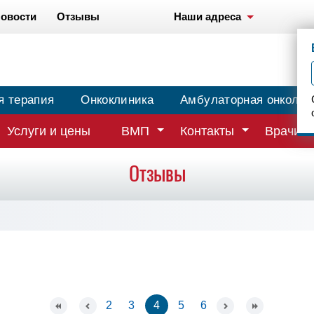
овости
Отзывы
Наши адреса
я терапия
Онкоклиника
Амбулаторная онколог
Услуги и цены
ВМП
Контакты
Врачи
Отзывы
2
3
4
5
6