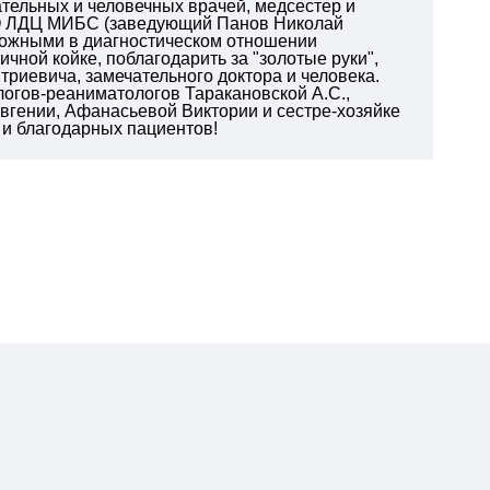
тельных и человечных врачей, медсестер и
ОО ЛДЦ МИБС (заведующий Панов Николай
ложными в диагностическом отношении
чной койке, поблагодарить за "золотые руки",
риевича, замечательного доктора и человека.
логов-реаниматологов Таракановской А.С.,
вгении, Афанасьевой Виктории и сестре-хозяйке
 и благодарных пациентов!