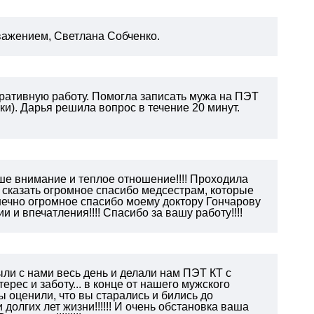
ажением, Светлана Собченко.
ративную работу.
Помогла записать мужа на ПЭТ
и). Дарья решила вопрос в течение 20 минут.
аше внимание и теплое отношение!!!! Проходила
у сказать огромное спасибо медсестрам, которые
конечно огромное спасибо моему доктору Гончарову
 и впечатления!!!! Спасибо за вашу работу!!!!
ли с нами весь день и делали нам ПЭТ КТ с
рес и заботу... в конце от нашего мужского
ы оценили, что вы старались и бились до
долгих лет жизни!!!!!! И очень обстановка ваша