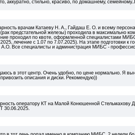
о, аккуратно, стильно, красиво, по домашнему, семейному..Вы
ность врачам Катаеву Н. А., Гайдаш Е. О. и всему персон
 (рак предстательной железы) проходила в максимально к
чение проходил по квоте, оформленной специалистами МИБС
2025, лечение с 1.07 по 7.07.2025). На этапе подготовки к
у А.О. Все специалисты и администрация МИБС - професси
юсь в этот центр. Очень удобно, по цене нормально. Я вын
 привозить описания и диски. Рекомендую))
рность оператору КТ на Малой Конюшенной Стельмахову Д
Т 30.06.2025.
что в тот день попал именно в компанию МИБС, 2 недели 