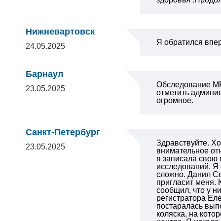
Нижневартовск
Я обратился впер
24.05.2025
Барнаул
Обследование МР
23.05.2025
отметить админис
огромное.
Санкт-Петербург
Здравствуйте. Хо
23.05.2025
внимательное отн
я записала свою 
исследований. Я 
сложно.
Данил Се
пригласит меня. 
сообщил, что у н
регистратора Еле
постаралась вып
коляска, на кото