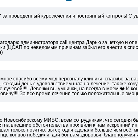
за проведенный курс лечения и постоянный контроль!
С ув
агодарю администратора call центра Дарью за четкую и опе
оки (ЦОАП по неведомым причинам забыл его внести в списк
е)
омное спасибо всему мед персоналу клиники, спасибо за в
 каждый день с удовольствием шла на лечение, так же хоч
е лучевой!!!!! Девочки вы умнички, на всегда в моем ❤️ И 
вичу!!!! За все время лечения только положительные эмоции
о Новосибирскому МИБС, всем сотрудникам, что сегодня бы
 на внешние обстоятельства проявили к нам искренний инте
шал только позитив, вы сегодня сделали больше чем всё, м
онце концов победили..дай бог вам здоровья, благополучия и 