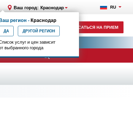
RU
Ваш город:
Краснодар
Ваш регион -
Краснодар
+7 (861) 200-83-22
ЗАПИСАТЬСЯ НА ПРИЕМ
ДА
ежедн. 8.00-00.00
ДРУГОЙ РЕГИОН
ия
Список услуг и цен зависит
Центр эпилептологии
от выбранного города