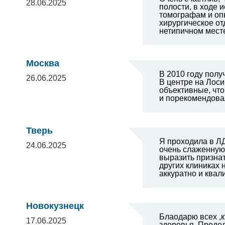
28.06.2025
полости, в ходе 
томографам и оп
хирургическое от
нетипичном месте
Москва
В 2010 году полу
26.06.2025
В центре на Лос
объективные, что
и порекомендова
Тверь
Я проходила в ЛД
24.06.2025
очень слаженную,
выразить призна
других клиниках
аккуратно и ква
Новокузнецк
Блаодарю всех ,
17.06.2025
здоровья .Продол