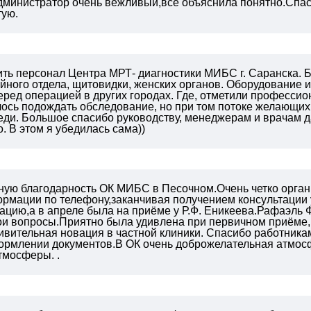
дминистратор очень вежливый,все объяснила понятно.Спа
тую.
ть персонал Центра МРТ- диагностики МИБС г. Саранска. Б
йного отдела, щитовидки, женских органов. Оборудование и
ред операцией в других городах. Где, отметили профессио
лось подождать обследование, но при том потоке желающих,
ди. Большое спасибо руководству, менеджерам и врачам да
 В этом я убедилась сама))
ную благодарность ОК МИБС
в Песочном.Очень четко орган
рмации по телефону,заканчивая получением консультации 
ацию,а в апреле была на приёме у
Р.Ф. Еникеева.Рафаэль 
мои вопросы.Приятно была удивлена при
первичном приёме, 
ивительная новация в частной клиники.
Спасибо работника
ормлении документов.В ОК очень доброжелательная
атмос
атмосферы.
.